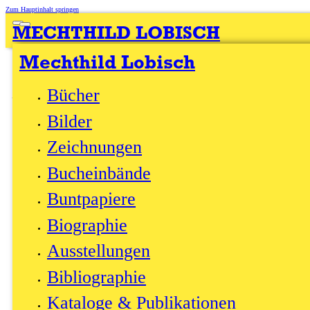
Zum Hauptinhalt springen
MECHTHILD LOBISCH
Mechthild Lobisch
Grafikmappe
3 Pigmentdrucken auf German Etching
Bücher
je 225 x 300 mm
2017
Bilder
Zeichnungen
Bucheinbände
Buntpapiere
Biographie
Ausstellungen
Bibliographie
Kataloge & Publikationen