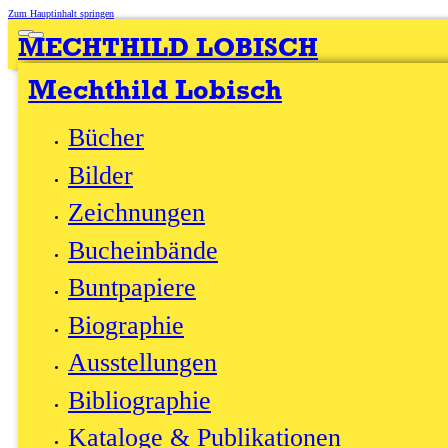
Zum Hauptinhalt springen
MECHTHILD LOBISCH
Mechthild Lobisch
Franz Kafka: La chevauchée du seau
Guy Levis Mano, Paris 1939
Bücher
Ex. Nr. 348/517
(Coron 201)
Bilder
Grüner Boxcalf Franzband
mit grünblauen und orangen Lederauflagen,
rotgeprägter Längstitel,
Bord-à-Bord Spiegel und Vorsatz grün gefärbte Kromecôte
Zeichnungen
Halblederchemise und Schuber
133 x 164 mm
1971
Bucheinbände
Buntpapiere
Biographie
Ausstellungen
Bibliographie
Kataloge & Publikationen