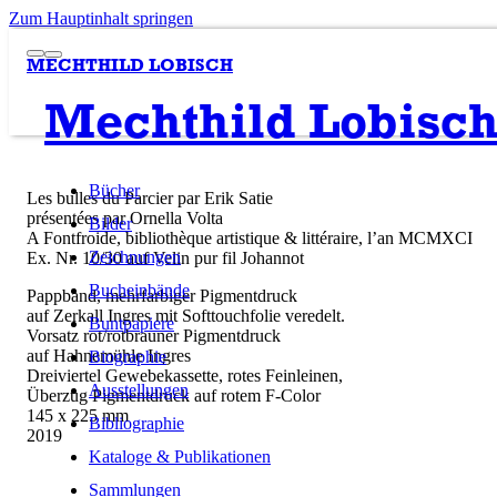
Zum Hauptinhalt springen
MECHTHILD LOBISCH
Mechthild Lobisc
Bücher
Les bulles du Parcier par Erik Satie
présentées par Ornella Volta
Bilder
A Fontfroide, bibliothèque artistique & littéraire, l’an MCMXCI
Zeichnungen
Ex. Nr. 10/30 auf Velin pur fil Johannot
Bucheinbände
Pappband, mehrfarbiger Pigmentdruck
auf Zerkall Ingres mit Softtouchfolie veredelt.
Buntpapiere
Vorsatz rot/rotbrauner Pigmentdruck
auf Hahnemühle Ingres
Biographie
Dreiviertel Gewebekassette, rotes Feinleinen,
Ausstellungen
Überzug Pigmentdruck auf rotem F-Color
145 x 225 mm
Bibliographie
2019
Kataloge & Publikationen
Sammlungen